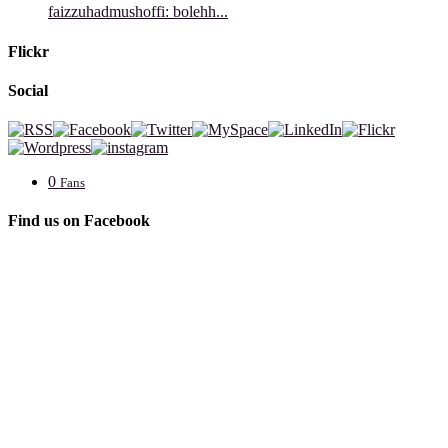
faizzuhadmushoffi: bolehh...
Flickr
Social
0
Fans
Find us on Facebook