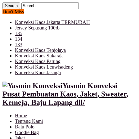
Don't Miss
Konveksi Kaos Jakarta TERMURAH
Jersey Sepasang 100rb
135
134
133
Konveksi Kaos Tenjolaya
Konveksi Kaos Sukaraja
Konveksi Kaos Parung
Konveksi Kaos Leuwisadeng
Konveksi Kaos Jasinga
Yasmin Konveksi
Pusat Pembuatan Kaos, Jaket, Sweater,
Kemeja, Baju Lapang dll/
Home
Tentang Kami
Baju Polo
Goodie Bag
Jaket