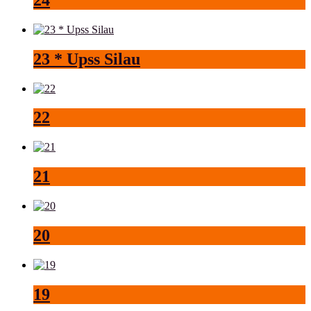
23 * Upss Silau
22
21
20
19