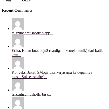
« Jun
Oct »
Recent Comments
faizzuhadmushoffi: siapp...
Erika: Kalau buat baju2 (cardigan, kemeja, tunik) dari batik ,
katu...
Konveksi Jaket: SMoga bisa kerjasama ke depannya
mas....Sukses selalu:)...
faizzuhadmushoffi: bisa...