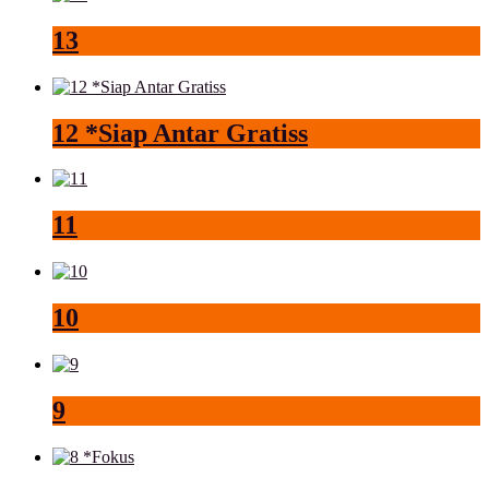
13
12 *Siap Antar Gratiss
11
10
9