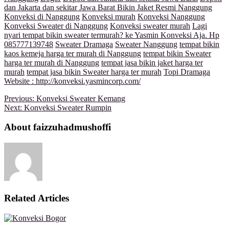
dan Jakarta dan sekitar Jawa Barat Bikin Jaket Resmi Nanggung
Konveksi di Nanggung
Konveksi murah
Konveksi Nanggung
Konveksi Sweater di Nanggung
Konveksi sweater murah
Lagi
nyari tempat bikin sweater termurah? ke Yasmin Konveksi Aja. Hp
085777139748
Sweater Dramaga
Sweater Nanggung
tempat bikin
kaos kemeja harga ter murah di Nanggung
tempat bikin Sweater
harga ter murah di Nanggung
tempat jasa bikin jaket harga ter
murah
tempat jasa bikin Sweater harga ter murah
Topi Dramaga
Website : http://konveksi.yasmincorp.com/
Previous:
Konveksi Sweater Kemang
Next:
Konveksi Sweater Rumpin
About faizzuhadmushoffi
Related Articles