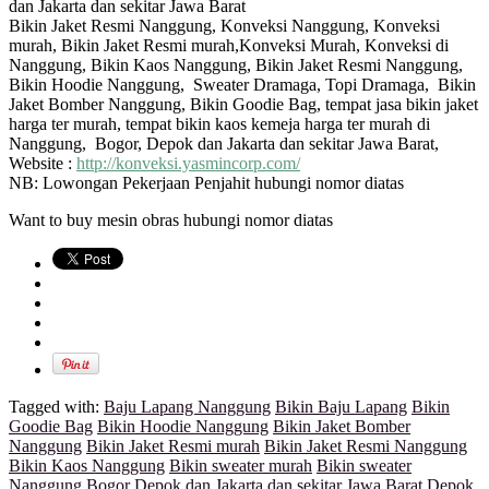
dan Jakarta dan sekitar Jawa Barat
Bikin Jaket Resmi Nanggung, Konveksi Nanggung, Konveksi
murah, Bikin Jaket Resmi murah,Konveksi Murah, Konveksi di
Nanggung, Bikin Kaos Nanggung, Bikin Jaket Resmi Nanggung,
Bikin Hoodie Nanggung, Sweater Dramaga, Topi Dramaga, Bikin
Jaket Bomber Nanggung, Bikin Goodie Bag, tempat jasa bikin jaket
harga ter murah, tempat bikin kaos kemeja harga ter murah di
Nanggung, Bogor, Depok dan Jakarta dan sekitar Jawa Barat,
Website :
http://konveksi.yasmincorp.com/
NB: Lowongan Pekerjaan Penjahit hubungi nomor diatas
Want to buy mesin obras hubungi nomor diatas
Tagged with:
Baju Lapang Nanggung
Bikin Baju Lapang
Bikin
Goodie Bag
Bikin Hoodie Nanggung
Bikin Jaket Bomber
Nanggung
Bikin Jaket Resmi murah
Bikin Jaket Resmi Nanggung
Bikin Kaos Nanggung
Bikin sweater murah
Bikin sweater
Nanggung
Bogor
Depok dan Jakarta dan sekitar Jawa Barat
Depok