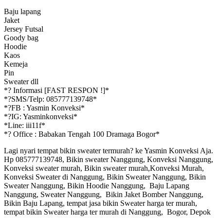
Baju lapang
Jaket
Jersey Futsal
Goody bag
Hoodie
Kaos
Kemeja
Pin
Sweater dll
*
?
Informasi [FAST RESPON !]*
*
?
SMS/Telp: 085777139748*
*
?
FB : Yasmin Konveksi*
*
?
IG: Yasminkonveksi*
*Line: iii11f*
*
?
Office : Babakan Tengah 100 Dramaga Bogor*
Lagi nyari tempat bikin sweater termurah? ke Yasmin Konveksi Aja.
Hp 085777139748, Bikin sweater Nanggung, Konveksi Nanggung,
Konveksi sweater murah, Bikin sweater murah,Konveksi Murah,
Konveksi Sweater di Nanggung, Bikin Sweater Nanggung, Bikin
Sweater Nanggung, Bikin Hoodie Nanggung, Baju Lapang
Nanggung, Sweater Nanggung, Bikin Jaket Bomber Nanggung,
Bikin Baju Lapang, tempat jasa bikin Sweater harga ter murah,
tempat bikin Sweater harga ter murah di Nanggung, Bogor, Depok