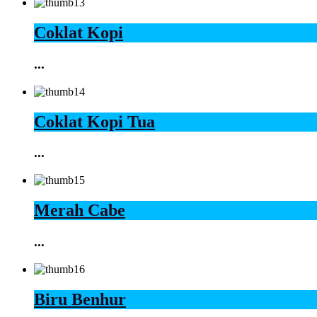
Coklat Kopi
...
Coklat Kopi Tua
...
Merah Cabe
...
Biru Benhur