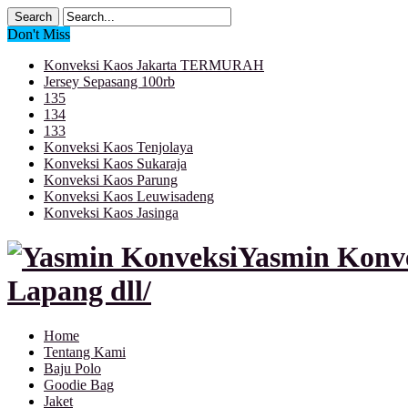
Don't Miss
Konveksi Kaos Jakarta TERMURAH
Jersey Sepasang 100rb
135
134
133
Konveksi Kaos Tenjolaya
Konveksi Kaos Sukaraja
Konveksi Kaos Parung
Konveksi Kaos Leuwisadeng
Konveksi Kaos Jasinga
Yasmin Konve
Lapang dll/
Home
Tentang Kami
Baju Polo
Goodie Bag
Jaket