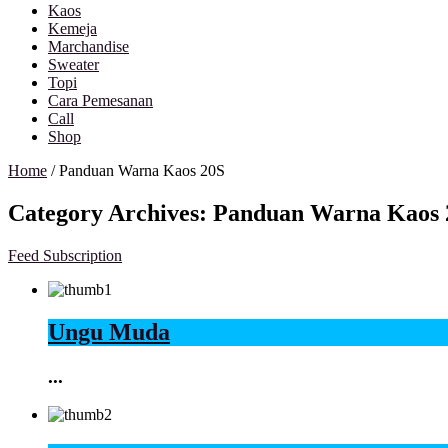
Kaos
Kemeja
Marchandise
Sweater
Topi
Cara Pemesanan
Call
Shop
Home
/
Panduan Warna Kaos 20S
Category Archives:
Panduan Warna Kaos 
Feed Subscription
Ungu Muda
...