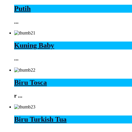
Putih
...
Kuning Baby
...
Biru Tosca
r ...
Biru Turkish Tua