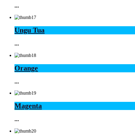
...
Ungu Tua
...
Orange
...
Magenta
...