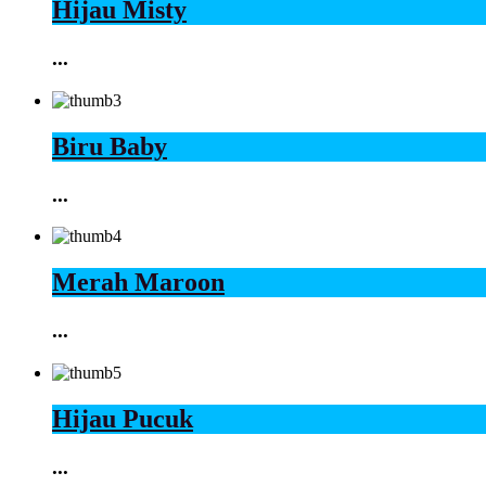
Hijau Misty
...
Biru Baby
...
Merah Maroon
...
Hijau Pucuk
...