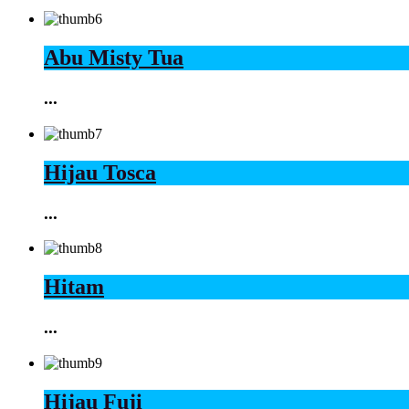
Abu Misty Tua
...
Hijau Tosca
...
Hitam
...
Hijau Fuji