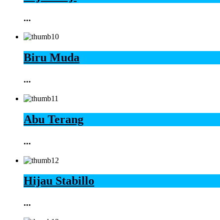
...
Biru Muda
...
Abu Terang
...
Hijau Stabillo
...