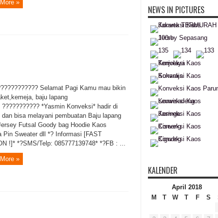
More »
NEWS IN PICTURES
??????????? Selamat Pagi Kamu mau bikin
aket,kemeja, baju lapang
? ??????????? *Yasmin Konveksi* hadir di
 dan bisa melayani pembuatan Baju lapang
Jersey Futsal Goody bag Hoodie Kaos
 Pin Sweater dll *? Informasi [FAST
 !]* *?SMS/Telp: 085777139748* *?FB : ...
More »
KALENDER
April 2018
M
T
W
T
F
S