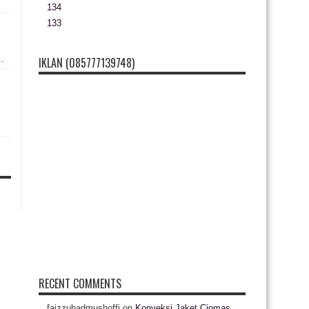
134
133
..
IKLAN (085777139748)
RECENT COMMENTS
faizzuhadmushoffi
on
Konveksi Jaket Ciomas