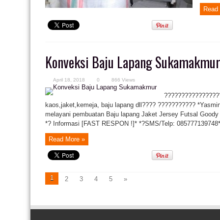
Read 
Konveksi Baju Lapang Sukamakmu
April 18, 2018
0
866 Views
?????????????????
kaos,jaket,kemeja, baju lapang dll???? ??????????? *Yasmi
melayani pembuatan Baju lapang Jaket Jersey Futsal Goody
*? Informasi [FAST RESPON !]* *?SMS/Telp: 085777139748* 
Read More »
1
2
3
4
5
»