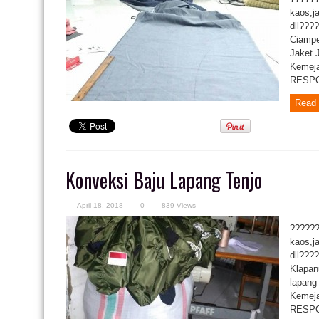
kaos,j
dll???
Ciampe
Jaket 
Kemeja
RESPON
Read 
Konveksi Baju Lapang Tenjo
April 18, 2018
0
839 Views
??????
kaos,j
dll???
Klapan
lapang
Kemeja
RESPON