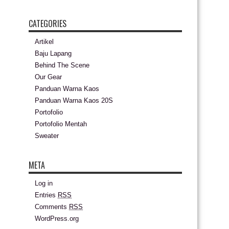
CATEGORIES
Artikel
Baju Lapang
Behind The Scene
Our Gear
Panduan Warna Kaos
Panduan Warna Kaos 20S
Portofolio
Portofolio Mentah
Sweater
META
Log in
Entries
RSS
Comments
RSS
WordPress.org