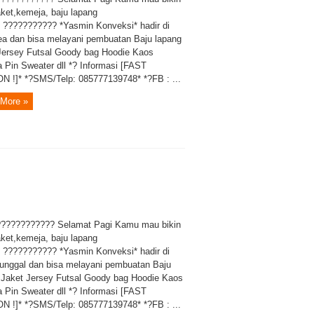
aket,kemeja, baju lapang
? ??????????? *Yasmin Konveksi* hadir di
a dan bisa melayani pembuatan Baju lapang
Jersey Futsal Goody bag Hoodie Kaos
 Pin Sweater dll *? Informasi [FAST
 !]* *?SMS/Telp: 085777139748* *?FB : ...
More »
??????????? Selamat Pagi Kamu mau bikin
aket,kemeja, baju lapang
? ??????????? *Yasmin Konveksi* hadir di
unggal dan bisa melayani pembuatan Baju
 Jaket Jersey Futsal Goody bag Hoodie Kaos
 Pin Sweater dll *? Informasi [FAST
 !]* *?SMS/Telp: 085777139748* *?FB : ...