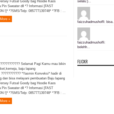
Jersey Futsal Goody bag Hoodie Kaos
selalu:)...
 Pin Sweater dll *? Informasi [FAST
 !]* *?SMS/Telp: 085777139748* *?FB : ...
More »
faizzuhadmushoffi: bisa.
faizzuhadmushoffi:
bolehh...
FLICKR
??????????? Selamat Pagi Kamu mau bikin
aket,kemeja, baju lapang
? ??????????? *Yasmin Konveksi* hadir di
g dan bisa melayani pembuatan Baju lapang
Jersey Futsal Goody bag Hoodie Kaos
 Pin Sweater dll *? Informasi [FAST
 !]* *?SMS/Telp: 085777139748* *?FB : ...
More »