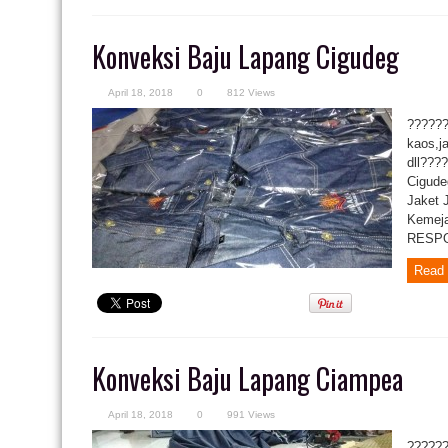
Konveksi Baju Lapang Cigudeg
April 18, 2018
0
812 Views
??????
kaos,j
dll???
Cigude
Jaket 
Kemeja
RESPON
Read 
Konveksi Baju Lapang Ciampea
April 18, 2018
0
991 Views
??????