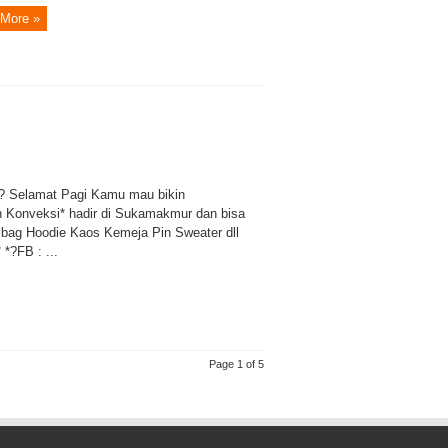
More »
r
 Selamat Pagi Kamu mau bikin
n Konveksi* hadir di Sukamakmur dan bisa
 bag Hoodie Kaos Kemeja Pin Sweater dll
*?FB : ...
Page 1 of 5