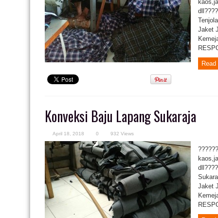
kaos,j
dll???
Tenjol
Jaket 
Kemeja
RESPON
Read 
Konveksi Baju Lapang Sukaraja
April 18, 2018
0
932 Views
??????
kaos,j
dll???
Sukara
Jaket 
Kemeja
RESPON