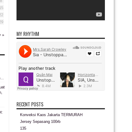
8
15
22
29
MY RHYTHM
 »
...
uat
n,
RECENT POSTS
t:
Konveksi Kaos Jakarta TERMURAH
Jersey Sepasang 100rb
s
135