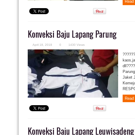
Read 
Konveksi Baju Lapang Parung
April 18, 2018
0
1430 Views
??????
kaos,j
dll???
Parung
Jaket 
Kemeja
RESPON
Read 
Konveksi Baju Lapang Leuwisadeng