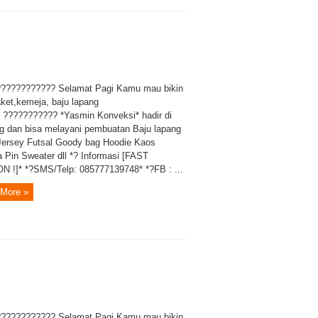
??????????? Selamat Pagi Kamu mau bikin
aket,kemeja, baju lapang
? ??????????? *Yasmin Konveksi* hadir di
g dan bisa melayani pembuatan Baju lapang
Jersey Futsal Goody bag Hoodie Kaos
 Pin Sweater dll *? Informasi [FAST
 !]* *?SMS/Telp: 085777139748* *?FB : ...
More »
??????????? Selamat Pagi Kamu mau bikin