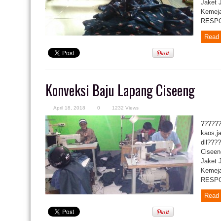
Jaket 
Kemeja
RESPON
Read 
Konveksi Baju Lapang Ciseeng
April 18, 2018
0
1232 Views
??????
kaos,j
dll???
Ciseen
Jaket 
Kemeja
RESPON
Read 