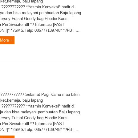
aket,kemeja, baju lapang
? ??????????? *Yasmin Konveksi* hadir di
aya dan bisa melayani pembuatan Baju lapang
Jersey Futsal Goody bag Hoodie Kaos
 Pin Sweater dll *? Informasi [FAST
 !]* *?SMS/Telp: 085777139748* *?FB : ...
More »
??????????? Selamat Pagi Kamu mau bikin
aket,kemeja, baju lapang
? ??????????? *Yasmin Konveksi* hadir di
ja dan bisa melayani pembuatan Baju lapang
Jersey Futsal Goody bag Hoodie Kaos
 Pin Sweater dll *? Informasi [FAST
 !]* *?SMS/Telp: 085777139748* *?FB : ...