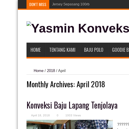
DON'T MISS
Jersey Sepasang 100rb
135
HOME
TENTANG KAMI
BAJU POLO
GOODIE 
Home
/
2018
/
April
Monthly Archives:
April 2018
Konveksi Baju Lapang Tenjolaya
April 18, 2018
0
1003 Views
??????