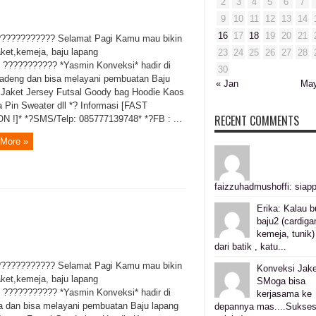
2
3
4
5
6
7
9
10
11
12
13
14
16
17
18
19
20
21
??????????? Selamat Pagi Kamu mau bikin
aket,kemeja, baju lapang
23
24
25
26
27
28
? ??????????? *Yasmin Konveksi* hadir di
30
adeng dan bisa melayani pembuatan Baju
« Jan
May
 Jaket Jersey Futsal Goody bag Hoodie Kaos
 Pin Sweater dll *? Informasi [FAST
RECENT COMMENTS
 !]* *?SMS/Telp: 085777139748* *?FB : ...
More »
faizzuhadmushoffi: siapp
Erika: Kalau b
baju2 (cardiga
kemeja, tunik)
dari batik , katu...
??????????? Selamat Pagi Kamu mau bikin
Konveksi Jake
aket,kemeja, baju lapang
SMoga bisa
? ??????????? *Yasmin Konveksi* hadir di
kerjasama ke
a dan bisa melayani pembuatan Baju lapang
depannya mas....Sukse