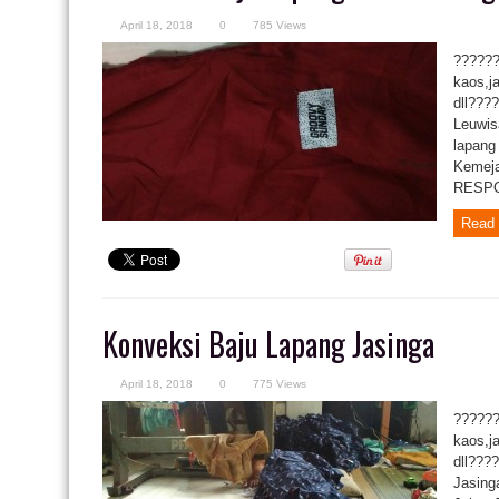
April 18, 2018
0
785 Views
??????
kaos,j
dll???
Leuwis
lapang
Kemeja
RESPON
Read 
Konveksi Baju Lapang Jasinga
April 18, 2018
0
775 Views
??????
kaos,j
dll???
Jasing