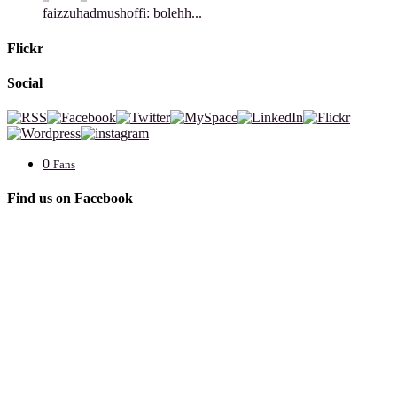
faizzuhadmushoffi: bolehh...
Flickr
Social
0
Fans
Find us on Facebook