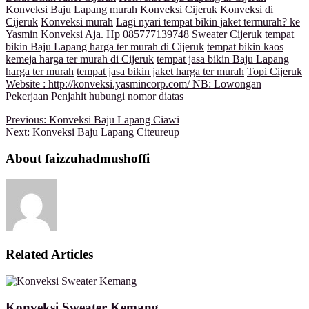
Konveksi Baju Lapang murah
Konveksi Cijeruk
Konveksi di
Cijeruk
Konveksi murah
Lagi nyari tempat bikin jaket termurah? ke
Yasmin Konveksi Aja. Hp 085777139748
Sweater Cijeruk
tempat
bikin Baju Lapang harga ter murah di Cijeruk
tempat bikin kaos
kemeja harga ter murah di Cijeruk
tempat jasa bikin Baju Lapang
harga ter murah
tempat jasa bikin jaket harga ter murah
Topi Cijeruk
Website : http://konveksi.yasmincorp.com/ NB: Lowongan
Pekerjaan Penjahit hubungi nomor diatas
Previous:
Konveksi Baju Lapang Ciawi
Next:
Konveksi Baju Lapang Citeureup
About faizzuhadmushoffi
Related Articles
Konveksi Sweater Kemang