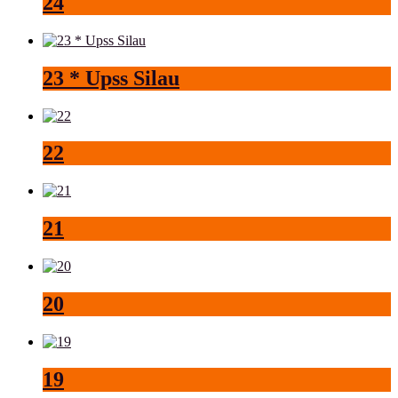
24
23 * Upss Silau
22
21
20
19