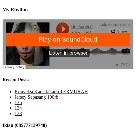
My Rhythm
Recent Posts
Konveksi Kaos Jakarta TERMURAH
Jersey Sepasang 100rb
135
134
133
Iklan (085777139748)