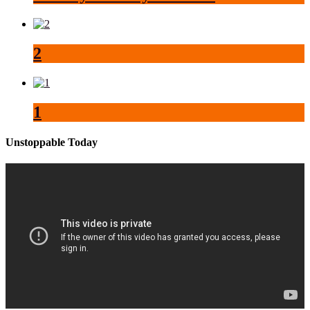
2
1
Unstoppable Today