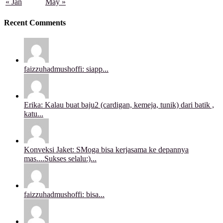
« Jan
May »
Recent Comments
faizzuhadmushoffi: siapp...
Erika: Kalau buat baju2 (cardigan, kemeja, tunik) dari batik ,
katu...
Konveksi Jaket: SMoga bisa kerjasama ke depannya
mas....Sukses selalu:)...
faizzuhadmushoffi: bisa...