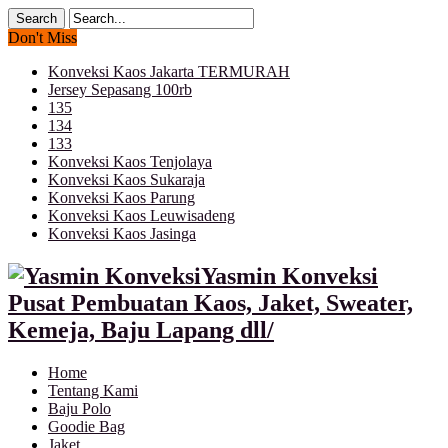
Don't Miss
Konveksi Kaos Jakarta TERMURAH
Jersey Sepasang 100rb
135
134
133
Konveksi Kaos Tenjolaya
Konveksi Kaos Sukaraja
Konveksi Kaos Parung
Konveksi Kaos Leuwisadeng
Konveksi Kaos Jasinga
Yasmin Konveksi
Pusat Pembuatan Kaos, Jaket, Sweater,
Kemeja, Baju Lapang dll/
Home
Tentang Kami
Baju Polo
Goodie Bag
Jaket