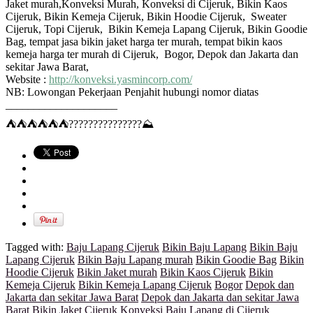
Jaket murah,Konveksi Murah, Konveksi di Cijeruk, Bikin Kaos
Cijeruk, Bikin Kemeja Cijeruk, Bikin Hoodie Cijeruk, Sweater
Cijeruk, Topi Cijeruk, Bikin Kemeja Lapang Cijeruk, Bikin Goodie
Bag, tempat jasa bikin jaket harga ter murah, tempat bikin kaos
kemeja harga ter murah di Cijeruk, Bogor, Depok dan Jakarta dan
sekitar Jawa Barat,
Website :
http://konveksi.yasmincorp.com/
NB: Lowongan Pekerjaan Penjahit hubungi nomor diatas
____________________
⛺
⛺
⛺
⛺
⛺
⛺
?
?
?
?
?
?
?
?
?
?
?
?
?
?
?
⛰
Tagged with:
Baju Lapang Cijeruk
Bikin Baju Lapang
Bikin Baju
Lapang Cijeruk
Bikin Baju Lapang murah
Bikin Goodie Bag
Bikin
Hoodie Cijeruk
Bikin Jaket murah
Bikin Kaos Cijeruk
Bikin
Kemeja Cijeruk
Bikin Kemeja Lapang Cijeruk
Bogor
Depok dan
Jakarta dan sekitar Jawa Barat
Depok dan Jakarta dan sekitar Jawa
Barat Bikin Jaket Cijeruk
Konveksi Baju Lapang di Cijeruk