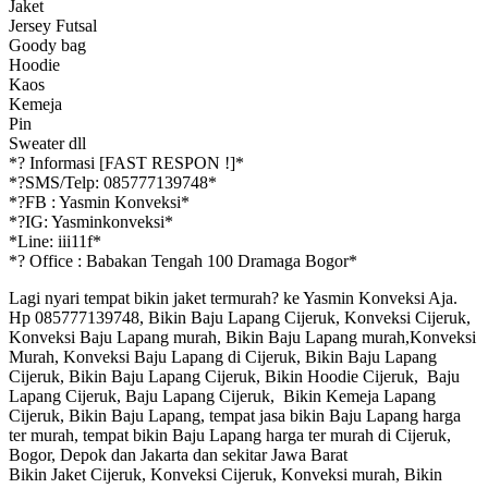
Jaket
Jersey Futsal
Goody bag
Hoodie
Kaos
Kemeja
Pin
Sweater dll
*
?
Informasi [FAST RESPON !]*
*
?
SMS/Telp: 085777139748*
*
?
FB : Yasmin Konveksi*
*
?
IG: Yasminkonveksi*
*Line: iii11f*
*
?
Office : Babakan Tengah 100 Dramaga Bogor*
Lagi nyari tempat bikin jaket termurah? ke Yasmin Konveksi Aja.
Hp 085777139748, Bikin Baju Lapang Cijeruk, Konveksi Cijeruk,
Konveksi Baju Lapang murah, Bikin Baju Lapang murah,Konveksi
Murah, Konveksi Baju Lapang di Cijeruk, Bikin Baju Lapang
Cijeruk, Bikin Baju Lapang Cijeruk, Bikin Hoodie Cijeruk, Baju
Lapang Cijeruk, Baju Lapang Cijeruk, Bikin Kemeja Lapang
Cijeruk, Bikin Baju Lapang, tempat jasa bikin Baju Lapang harga
ter murah, tempat bikin Baju Lapang harga ter murah di Cijeruk,
Bogor, Depok dan Jakarta dan sekitar Jawa Barat
Bikin Jaket Cijeruk, Konveksi Cijeruk, Konveksi murah, Bikin