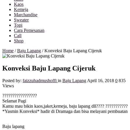
Kaos
Kemeja
Marchandise
Sweater
Topi
Cara Pemesanan
Call
Shop
Home
/
Baju Lapang
/
Konveksi Baju Lapang Cijeruk
Konveksi Baju Lapang Cijeruk
Posted by:
faizzuhadmushoffi
in
Baju Lapang
April 16, 2018
0
835
Views
?
?
?
?
?
?
?
?
?
?
?
?
?
?
?
?
?
Selamat Pagi
Kamu mau bikin kaos,jaket,kemeja, baju lapang dll????
?
?
?
?
?
?
?
?
?
?
?
*Yasmin Konveksi* hadir di Dramaga dan bisa melayani pembuatan
Baju lapang