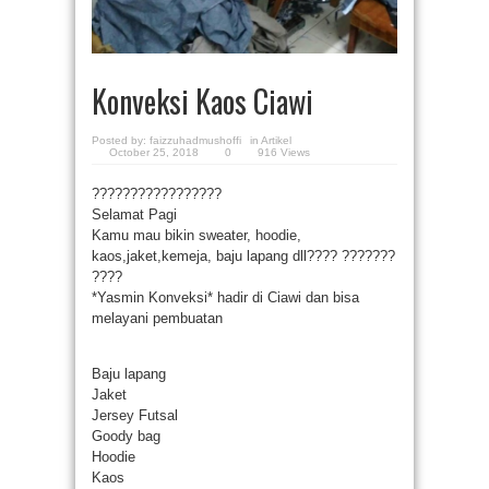
Konveksi Kaos Ciawi
Posted by:
faizzuhadmushoffi
in
Artikel
October 25, 2018
0
916 Views
?
?
?
?
?
?
?
?
?
?
?
?
?
?
?
?
?
Selamat Pagi
Kamu mau bikin sweater, hoodie,
kaos,jaket,kemeja, baju lapang dll????
?
?
?
?
?
?
?
?
?
?
?
*Yasmin Konveksi* hadir di Ciawi dan bisa
melayani pembuatan
Baju lapang
Jaket
Jersey Futsal
Goody bag
Hoodie
Kaos