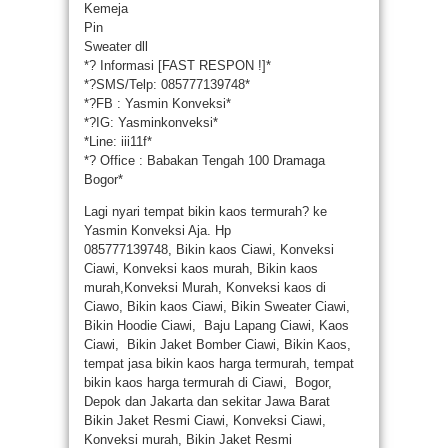
Kemeja
Pin
Sweater dll
*
?
Informasi [FAST RESPON !]*
*
?
SMS/Telp: 085777139748*
*
?
FB : Yasmin Konveksi*
*
?
IG: Yasminkonveksi*
*Line: iii11f*
*
?
Office : Babakan Tengah 100 Dramaga
Bogor*
Lagi nyari tempat bikin kaos termurah? ke
Yasmin Konveksi Aja. Hp
085777139748, Bikin kaos Ciawi, Konveksi
Ciawi, Konveksi kaos murah, Bikin kaos
murah,Konveksi Murah, Konveksi kaos di
Ciawo, Bikin kaos Ciawi, Bikin Sweater Ciawi,
Bikin Hoodie Ciawi, Baju Lapang Ciawi, Kaos
Ciawi, Bikin Jaket Bomber Ciawi, Bikin Kaos,
tempat jasa bikin kaos harga termurah, tempat
bikin kaos harga termurah di Ciawi, Bogor,
Depok dan Jakarta dan sekitar Jawa Barat
Bikin Jaket Resmi Ciawi, Konveksi Ciawi,
Konveksi murah, Bikin Jaket Resmi